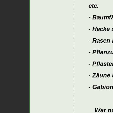
etc.
- Baumf
- Hecke
- Rasen
- Pflan
- Pflaste
- Zäune
- Gabio
War no