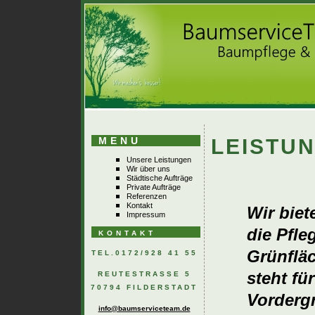
MENU
LEISTU
Unsere Leistungen
Wir über uns
Städtische Aufträge
Private Aufträge
Referenzen
Kontakt
Wir biet
Impressum
die Pfl
KONTAKT
Grünfläc
TEL.0172/928 41 55
steht fü
REUTESTRASSE 5 7
0794 FILDERSTADT
Vorderg
info@baumserviceteam.de