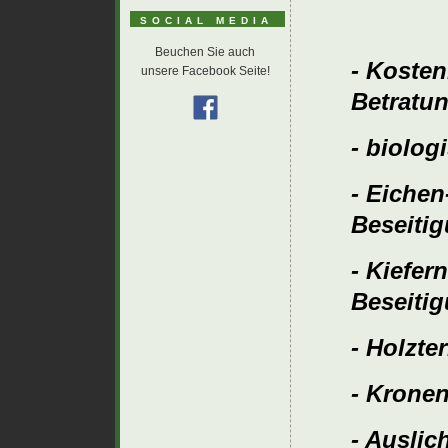
SOCIAL MEDIA
Beuchen Sie auch
- Kosten
unsere Facebook Seite!
Betratu
- biolog
- Eichen
Beseiti
- Kiefer
Beseiti
- Holzte
- Krone
- Auslic